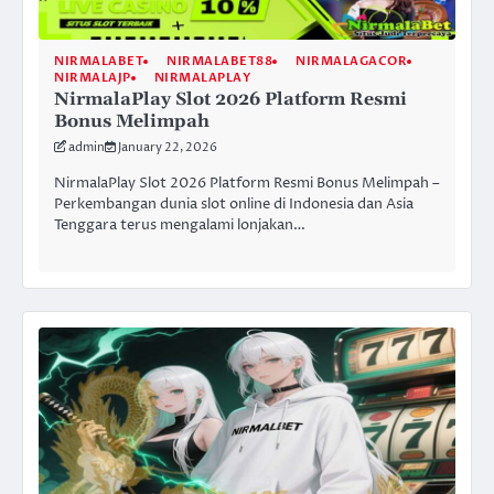
NIRMALABET
NIRMALABET88
NIRMALAGACOR
NIRMALAJP
NIRMALAPLAY
NirmalaPlay Slot 2026 Platform Resmi
Bonus Melimpah
admin
January 22, 2026
NirmalaPlay Slot 2026 Platform Resmi Bonus Melimpah –
Perkembangan dunia slot online di Indonesia dan Asia
Tenggara terus mengalami lonjakan…