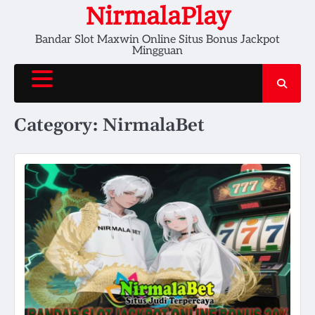
Skip
NirmalaPlay
to
Bandar Slot Maxwin Online Situs Bonus Jackpot
content
Mingguan
Category:
NirmalaBet