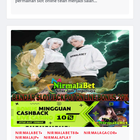
permainan slot online telah menjadi salah…
NIRMALABET
NIRMALABET88
NIRMALAGACOR
NIRMALAJP
NIRMALAPLAY