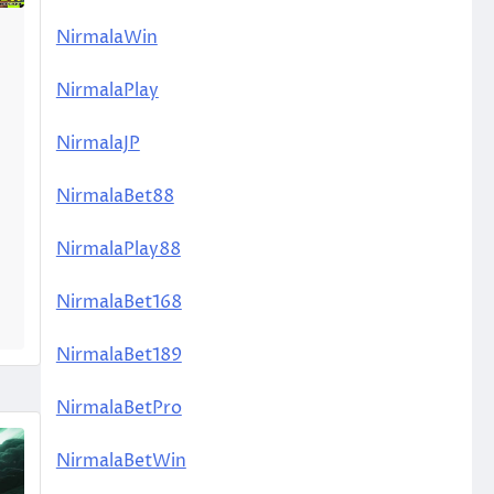
NirmalaWin
NirmalaPlay
NirmalaJP
NirmalaBet88
NirmalaPlay88
NirmalaBet168
NirmalaBet189
NirmalaBetPro
NirmalaBetWin