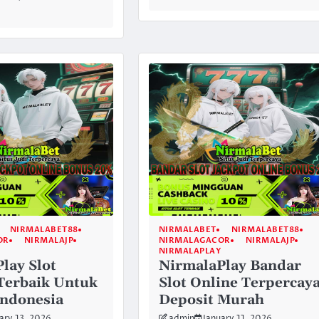
NIRMALABET88
NIRMALABET
NIRMALABET88
OR
NIRMALAJP
NIRMALAGACOR
NIRMALAJP
NIRMALAPLAY
lay Slot
NirmalaPlay Bandar
Terbaik Untuk
Slot Online Terpercay
Indonesia
Deposit Murah