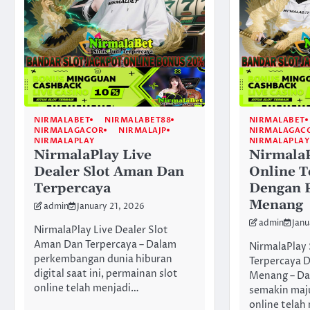
NIRMALABET
NIRMALABET88
NIRMALABET
NIRMALAGACOR
NIRMALAJP
NIRMALAGAC
NIRMALAPLAY
NIRMALAPLAY
NirmalaPlay Live
NirmalaP
Dealer Slot Aman Dan
Online T
Terpercaya
Dengan 
Menang
admin
January 21, 2026
admin
Janu
NirmalaPlay Live Dealer Slot
Aman Dan Terpercaya – Dalam
NirmalaPlay 
perkembangan dunia hiburan
Terpercaya 
digital saat ini, permainan slot
Menang – Dal
online telah menjadi…
semakin maju
online telah