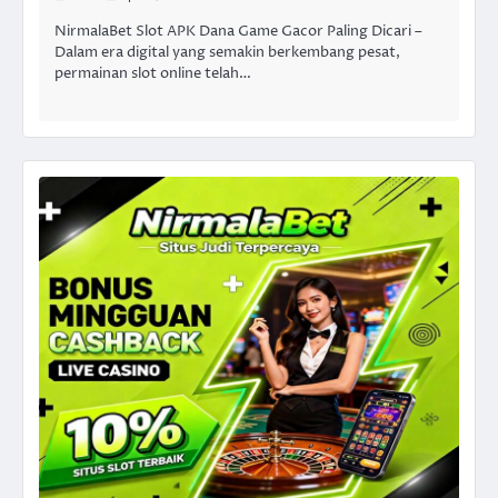
NirmalaBet Slot APK Dana Game Gacor Paling Dicari –
Dalam era digital yang semakin berkembang pesat,
permainan slot online telah…