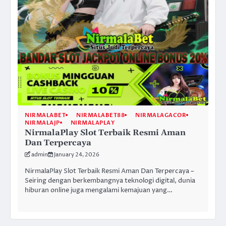
NIRMALABET
NIRMALABET88
NIRMALAGACOR
NIRMALAJP
NIRMALAPLAY
NirmalaPlay Slot Terbaik Resmi Aman
Dan Terpercaya
admin
January 24, 2026
NirmalaPlay Slot Terbaik Resmi Aman Dan Terpercaya –
Seiring dengan berkembangnya teknologi digital, dunia
hiburan online juga mengalami kemajuan yang…