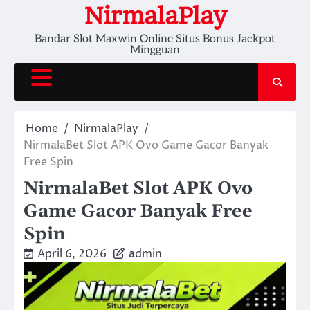
Skip
NirmalaPlay
to
Bandar Slot Maxwin Online Situs Bonus Jackpot
content
Mingguan
Home
NirmalaPlay
NirmalaBet Slot APK Ovo Game Gacor Banyak
Free Spin
NirmalaBet Slot APK Ovo
Game Gacor Banyak Free
Spin
April 6, 2026
admin