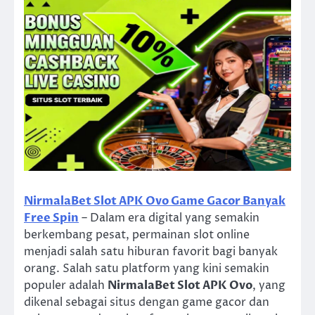
NirmalaBet Slot APK Ovo Game Gacor Banyak
Free Spin
– Dalam era digital yang semakin
berkembang pesat, permainan slot online
menjadi salah satu hiburan favorit bagi banyak
orang. Salah satu platform yang kini semakin
populer adalah
NirmalaBet Slot APK Ovo
, yang
dikenal sebagai situs dengan game gacor dan